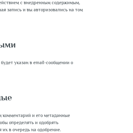
действием с внедренным содержимым,
ная запись и вы авторизовались на том
ными
 будет указан в email-сообщении о
ные
ам комментарий и его метаданные
тобы определять и одобрять
их в очередь на одобрение.