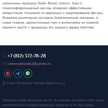
уникальных процедур Meder Beauty Science. Хиро и
гемалимфодреннажный массаж, владение эффективными
аппаратными техниками по коррекции и моделированию фигуры.
Владение различными методами безболезненной эпиляции. А
самое главное, заразительный смех и жизнелюбие не позволят
пациенту выйти с процедуры без мощного заряда позитива.
+7 (812) 372-78-28
comemodemedical@yandex.ru
Санкт-Петербург, Басков переулок д.2
Обращаем ваше внимание на то, что данный интернет-сайт носит
исключительно информационный характер и ни при каких