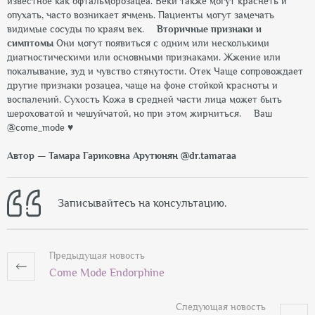
известное как офтальморозацеа. Веки также могут краснеть и
опухать, часто возникает ячмень. Пациенты могут замечать
видимые сосуды по краям век.
⠀
Вторичные признаки и
симптомы
Они могут появиться с одним или несколькими
диагностическими или основными признаками.
Жжение или
покалывание, зуд и чувство стянутости.
Отек
Чаще сопровождает
другие признаки розацеа, чаще на фоне стойкой красноты и
воспалений.
Сухость
Кожа в средней части лица может быть
шероховатой и чешуйчатой, но при этом жирниться.
⠀
Ваш
@come_mode ♥️
Автор — Тамара Гариковна Арутюнян @dr.tamaraa
Записывайтесь на консультацию.
Предыдущая новость
Come Mode Endorphine
Следующая новость