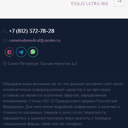
EXILIS ULTRA 360
+7 (812) 372-78-28
comemodemedical@yandex.ru
Санкт-Петербург, Басков переулок д.2
Обращаем ваше внимание на то, что данный интернет-сайт носит
исключительно информационный характер и ни при каких
условиях не является публичной офертой, определяемой
положениями Статьи 437 (2) Гражданского кодекса Российской
Федерации. Для получения подробной информации о наличии и
стоимости указанных товаров и (или) услуг, пожалуйста,
обращайтесь к администраторам бюро красоты с помощью
специальной формы связи или по телефону