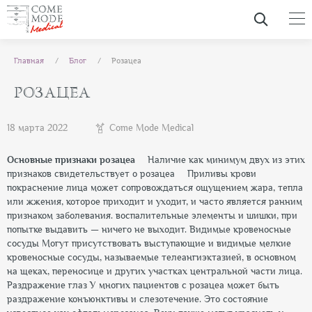
Главная
Блог
Розацеа
РОЗАЦЕА
18 марта 2022
Come Mode Medical
Основные признаки розацеа
⠀
Наличие как минимум двух из этих
признаков свидетельствует о розацеа
⠀
Приливы крови
покраснение лица может сопровождаться ощущением жара, тепла
или жжения, которое приходит и уходит, и часто является ранним
признаком заболевания.
воспалительные элементы и шишки, при
попытке выдавить — ничего не выходит.
Видимые кровеносные
сосуды
Могут присутствовать выступающие и видимые мелкие
кровеносные сосуды, называемые телеангиэктазией, в основном
на щеках, переносице и других участках центральной части лица.
Раздражение глаз
У многих пациентов с розацеа может быть
раздражение конъюнктивы и слезотечение. Это состояние